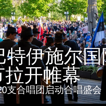
届巴特伊施尔
节拉开帷幕
20支合唱团启动合唱盛会